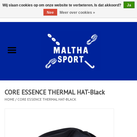
Wij slaan cookies op om onze website te verbeteren. Is dat akkoord?
Ja
Nee
Meer over cookies »
0 Artikelen - €0,00
Home
ACCESSOIRES/HARDWARE
SCHOENEN
KLEDING
CORE ESSENCE THERMAL HAT-Black
CLUBSHOPS
HOME
/
CORE ESSENCE THERMAL HAT-BLACK
SCHOLEN
Afspraak Loop Analyse