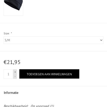
Size:
*
€21,95
+
TOEVOEGEN AAN WINKELWAGEN
-
Informatie
Beschikbaarheid:
Op voorraad
(1)