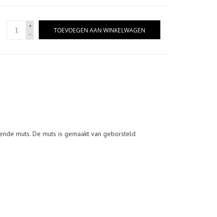
+
TOEVOEGEN AAN WINKELWAGEN
-
rende muts. De muts is gemaakt van geborsteld