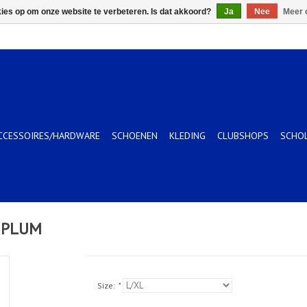
kies op om onze website te verbeteren. Is dat akkoord?
Ja
Nee
Meer 
CCESSOIRES/HARDWARE
SCHOENEN
KLEDING
CLUBSHOPS
SCHO
 PLUM
Size:
*