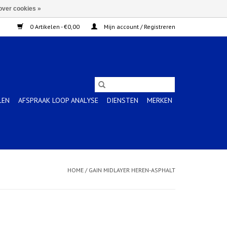
over cookies »
0 Artikelen - €0,00
Mijn account / Registreren
LEN
AFSPRAAK LOOP ANALYSE
DIENSTEN
MERKEN
HOME
/
GAIN MIDLAYER HEREN-ASPHALT