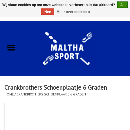
Wij slaan cookies op om onze website te verbeteren. Is dat akkoord?
Ja
Nee
Meer over cookies »
0 Artikelen - €0,00
Home
ACCESSOIRES/HARDWARE
SCHOENEN
KLEDING
Crankbrothers Schoenplaatje 6 Graden
CLUBSHOPS
HOME
/
CRANKBROTHERS SCHOENPLAATJE 6 GRADEN
SCHOLEN
Afspraak Loop Analyse