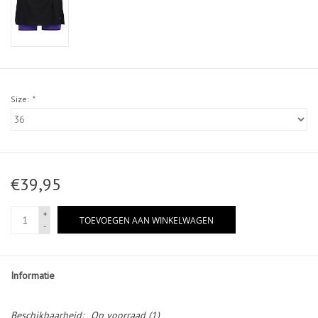
Size:
*
€39,95
+
TOEVOEGEN AAN WINKELWAGEN
-
Informatie
Beschikbaarheid:
Op voorraad
(1)