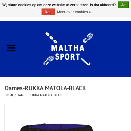
Wij slaan cookies op om onze website te verbeteren. Is dat akkoord?
Ja
Nee
Meer over cookies »
0 Artikelen - €0,00
Home
ACCESSOIRES/HARDWARE
SCHOENEN
KLEDING
Dames-RUKKA MATOLA-BLACK
CLUBSHOPS
HOME
/
DAMES-RUKKA MATOLA-BLACK
SCHOLEN
Afspraak Loop Analyse