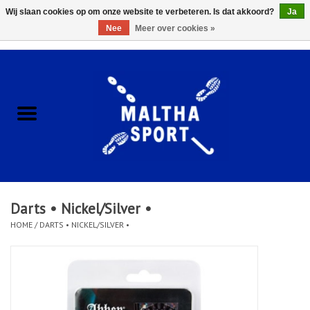
Wij slaan cookies op om onze website te verbeteren. Is dat akkoord?
Ja
Nee
Meer over cookies »
0 Artikelen - €0,00
Home
ACCESSOIRES/HARDWARE
SCHOENEN
KLEDING
Darts • Nickel/Silver •
CLUBSHOPS
HOME
/
DARTS • NICKEL/SILVER •
SCHOLEN
Afspraak Loop Analyse