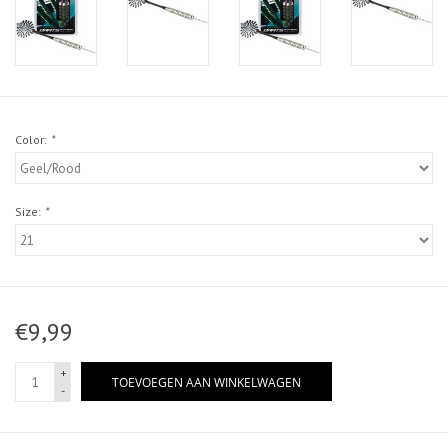
Color:
*
Size:
*
€9,99
+
TOEVOEGEN AAN WINKELWAGEN
-