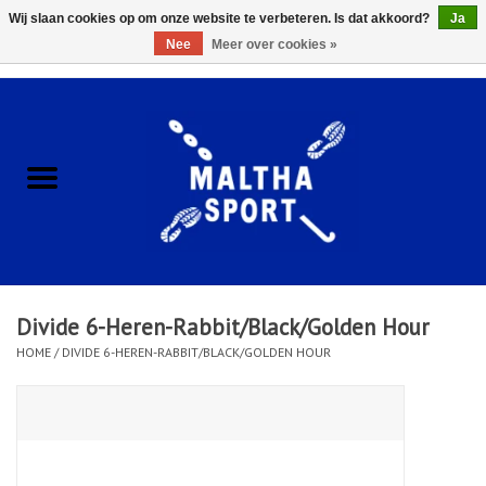
Wij slaan cookies op om onze website te verbeteren. Is dat akkoord?
Ja
Nee
Meer over cookies »
0 Artikelen - €0,00
Home
ACCESSOIRES/HARDWARE
SCHOENEN
KLEDING
Divide 6-Heren-Rabbit/Black/Golden Hour
CLUBSHOPS
HOME
/
DIVIDE 6-HEREN-RABBIT/BLACK/GOLDEN HOUR
SCHOLEN
Afspraak Loop Analyse