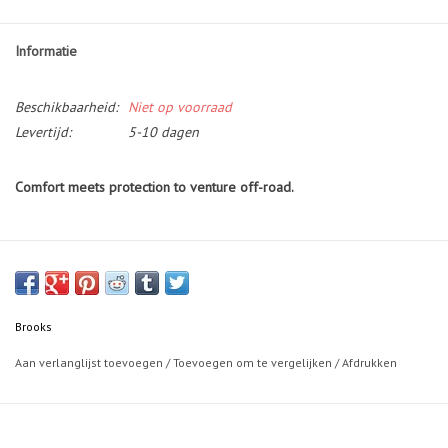
Informatie
Beschikbaarheid:
Niet op voorraad
Levertijd:
5-10 dagen
Comfort meets protection to venture off-road.
Transition
:
Smooth transition from road to trail with soft DNA LOFT v2 cushioning.
Grippy lugs deliver traction on off-road surfaces.
Accommodating Fit
:
Brooks
Road-shoe inspired fit with breathable sandwich air mesh upper.
Aan verlanglijst toevoegen
/
Toevoegen om te vergelijken
/
Afdrukken
TPU overlays for durability and protection.
TrailTack Sticky Traction
:
Made with 25% recycled content for all-terrain traction in varied
conditions.