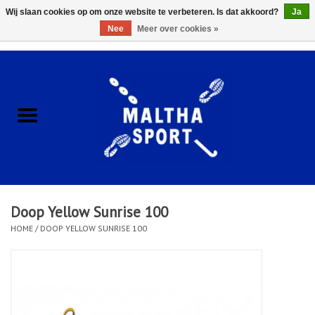
Wij slaan cookies op om onze website te verbeteren. Is dat akkoord?
Ja
Nee
Meer over cookies »
0 Artikelen - €0,00
Home
ACCESSOIRES/HARDWARE
SCHOENEN
KLEDING
Doop Yellow Sunrise 100
CLUBSHOPS
HOME
/
DOOP YELLOW SUNRISE 100
SCHOLEN
Afspraak Loop Analyse