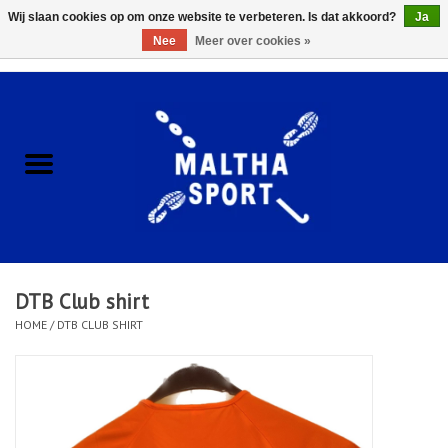
Wij slaan cookies op om onze website te verbeteren. Is dat akkoord?
Ja
Nee
Meer over cookies »
0 Artikelen - €0,00
Home
ACCESSOIRES/HARDWARE
SCHOENEN
KLEDING
DTB Club shirt
CLUBSHOPS
HOME
/
DTB CLUB SHIRT
SCHOLEN
Afspraak Loop Analyse