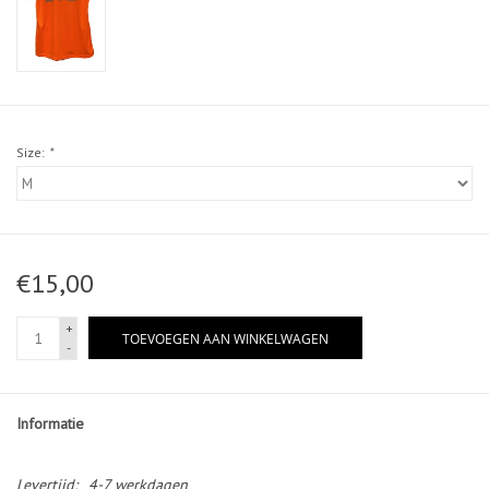
Size:
*
€15,00
+
TOEVOEGEN AAN WINKELWAGEN
-
Informatie
Levertijd:
4-7 werkdagen