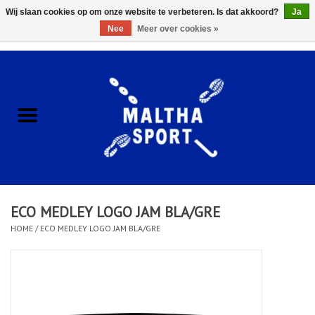
Wij slaan cookies op om onze website te verbeteren. Is dat akkoord?
Ja
Nee
Meer over cookies »
0 Artikelen - €0,00
Home
ACCESSOIRES/HARDWARE
SCHOENEN
KLEDING
ECO MEDLEY LOGO JAM BLA/GRE
CLUBSHOPS
HOME
/
ECO MEDLEY LOGO JAM BLA/GRE
SCHOLEN
Afspraak Loop Analyse