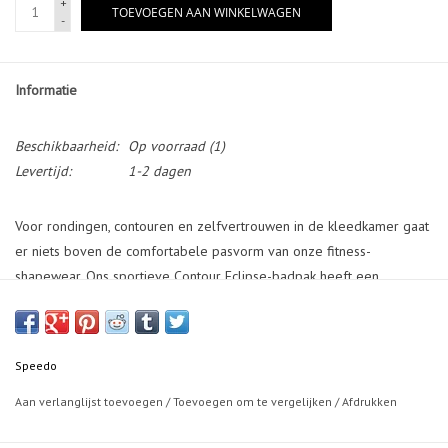
+
TOEVOEGEN AAN WINKELWAGEN
-
Informatie
Beschikbaarheid:
Op voorraad
(1)
Levertijd:
1-2 dagen
Voor rondingen, contouren en zelfvertrouwen in de kleedkamer gaat
er niets boven de comfortabele pasvorm van onze fitness-
shapewear. Ons sportieve Contour Eclipse-badpak heeft een
vierkante halslijn met contrasterende bandjes aan de onderkant om
de aandacht naar boven te trekken en je figuur te flatteren. De
comfortabele SHAPE COMPREX-stof zorgt voor een algehele
Speedo
shapewear-effect, terwijl de ondersteunende naden en shapewear-
stof medium ondersteuning bieden voor de buste. Ontworpen met
Aan verlanglijst toevoegen
/
Toevoegen om te vergelijken
/
Afdrukken
chloorbestendig LYCRA® XTRA LIFE™. Gemaakt van 69% nylon, 31%