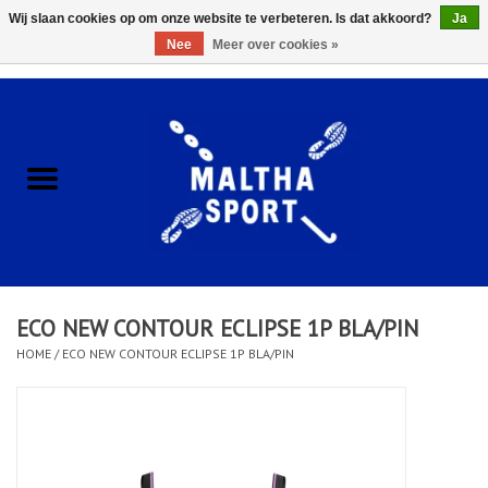
Wij slaan cookies op om onze website te verbeteren. Is dat akkoord?
Ja
Nee
Meer over cookies »
0 Artikelen - €0,00
Home
ACCESSOIRES/HARDWARE
SCHOENEN
KLEDING
ECO NEW CONTOUR ECLIPSE 1P BLA/PIN
CLUBSHOPS
HOME
/
ECO NEW CONTOUR ECLIPSE 1P BLA/PIN
SCHOLEN
Afspraak Loop Analyse