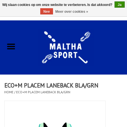
Wij slaan cookies op om onze website te verbeteren. Is dat akkoord?
Ja
Nee
Meer over cookies »
0 Artikelen - €0,00
Home
ACCESSOIRES/HARDWARE
SCHOENEN
KLEDING
ECO+M PLACEM LANEBACK BLA/GRN
CLUBSHOPS
HOME
/
ECO+M PLACEM LANEBACK BLA/GRN
SCHOLEN
Afspraak Loop Analyse