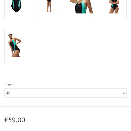
Size:
*
€59,00