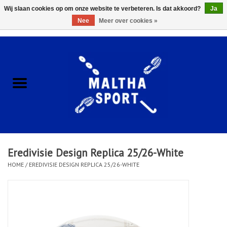
Wij slaan cookies op om onze website te verbeteren. Is dat akkoord?
Ja
Nee
Meer over cookies »
0 Artikelen - €0,00
Home
ACCESSOIRES/HARDWARE
SCHOENEN
KLEDING
Eredivisie Design Replica 25/26-White
CLUBSHOPS
HOME
/
EREDIVISIE DESIGN REPLICA 25/26-WHITE
SCHOLEN
Afspraak Loop Analyse