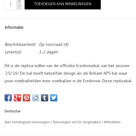
+
TOEVOEGEN AAN WINKELWAGEN
-
Informatie
Beschikbaarheid:
Op voorraad
(4)
Levertijd:
1-2 dagen
Dit is de replica-editie van de officiële Eredivisiebal van het seizoen
'25/'26! De bal heeft hetzelfde design als de Brillant APS bal waar
jouw voetbalhelden mee voetballen in de Eredivisie. Deze replicabal
is machinaal gestikt. Deze bal is enkel geschikt voor gras en wij raden
af deze op straat of kunstgras te gebruiken wegens kans op
verhoogde slijtage.
Derbystar
Aan verlanglijst toevoegen
/
Toevoegen om te vergelijken
/
Afdrukken