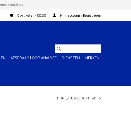
over cookies »
0 Artikelen - €0,00
Mijn account / Registreren
LEN
AFSPRAAK LOOP ANALYSE
DIENSTEN
MERKEN
HOME
/
EURO SHORT LADIES