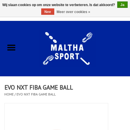
Wij slaan cookies op om onze website te verbeteren. Is dat akkoord?
Ja
Nee
Meer over cookies »
0 Artikelen - €0,00
Home
ACCESSOIRES/HARDWARE
SCHOENEN
KLEDING
EVO NXT FIBA GAME BALL
CLUBSHOPS
HOME
/
EVO NXT FIBA GAME BALL
SCHOLEN
Afspraak Loop Analyse