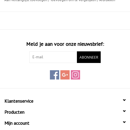
Siliconen draadjes op de binnenzijde zorgen ervoor dat de sok
niet wegschuift
Vrouwelijke pasvorm speciaal aangepast aan smallere voeten
Met zijn medium polstering is de onzichtbare RU4 Invisible voor
dames onze allround sok die zorgt voor een uitgebalanceerde
bescherming met gemiddelde demping en ook een goed
Meld je aan voor onze nieuwsbrief:
schoencontact. Extra siliconen draden aan de binnenkant voorkomen
dat de sokken verschuiven en een extra gepolsterde lip bij de hak
ABONNEER
voorkomt wrijving en het ontstaan van blaren. Het snelle
vochttransport en de optimale pasvorm garanderen comfortabele en
sportieve looptrainingen.
Klantenservice
Producten
Mijn account