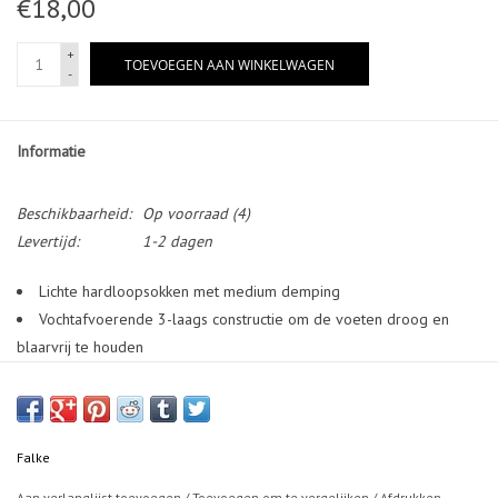
€18,00
+
TOEVOEGEN AAN WINKELWAGEN
-
Informatie
Beschikbaarheid:
Op voorraad
(4)
Levertijd:
1-2 dagen
Lichte hardloopsokken met medium demping
Vochtafvoerende 3-laags constructie om de voeten droog en
blaarvrij te houden
Optimale pasvorm aangepast aan de specifieke eisen van de
betreffende voet (echte L/R voet)
Ventilerend mesh om de voeten koel en droog te houden
Medium demping voor bescherming van de stresszone en
Falke
comfort
Aan verlanglijst toevoegen
/
Toevoegen om te vergelijken
/
Afdrukken