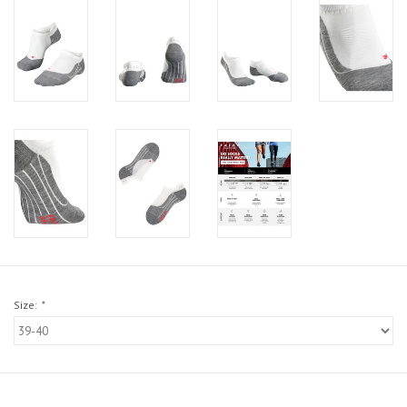
Size:
*