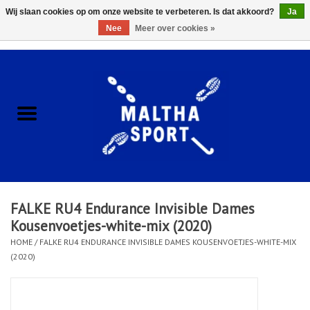
Wij slaan cookies op om onze website te verbeteren. Is dat akkoord?
Ja
Nee
Meer over cookies »
0 Artikelen - €0,00
Home
ACCESSOIRES/HARDWARE
SCHOENEN
KLEDING
FALKE RU4 Endurance Invisible Dames
CLUBSHOPS
Kousenvoetjes-white-mix (2020)
HOME
/
FALKE RU4 ENDURANCE INVISIBLE DAMES KOUSENVOETJES-WHITE-MIX
(2020)
SCHOLEN
Afspraak Loop Analyse