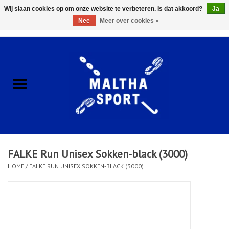
Wij slaan cookies op om onze website te verbeteren. Is dat akkoord?
Ja
Nee
Meer over cookies »
0 Artikelen - €0,00
Home
ACCESSOIRES/HARDWARE
SCHOENEN
KLEDING
FALKE Run Unisex Sokken-black (3000)
CLUBSHOPS
HOME
/
FALKE RUN UNISEX SOKKEN-BLACK (3000)
SCHOLEN
Afspraak Loop Analyse