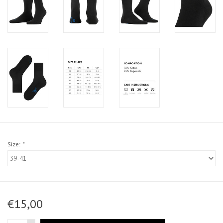
Size:
*
€15,00