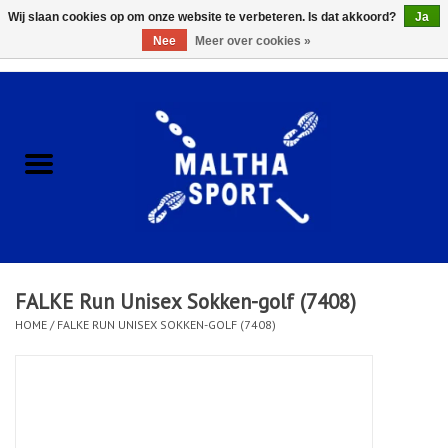
Wij slaan cookies op om onze website te verbeteren. Is dat akkoord?
Ja
Nee
Meer over cookies »
0 Artikelen - €0,00
Home
ACCESSOIRES/HARDWARE
SCHOENEN
KLEDING
FALKE Run Unisex Sokken-golf (7408)
CLUBSHOPS
HOME
/
FALKE RUN UNISEX SOKKEN-GOLF (7408)
SCHOLEN
Afspraak Loop Analyse