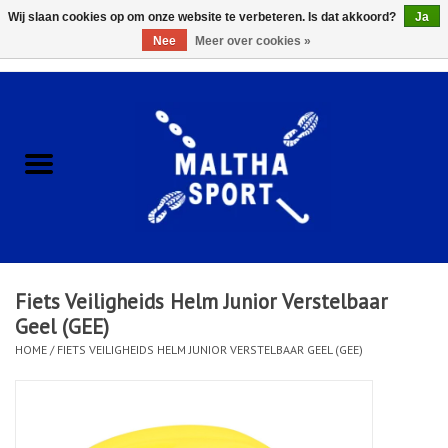
Wij slaan cookies op om onze website te verbeteren. Is dat akkoord?
Ja
Nee
Meer over cookies »
0 Artikelen - €0,00
Home
ACCESSOIRES/HARDWARE
SCHOENEN
KLEDING
Fiets Veiligheids Helm Junior Verstelbaar
CLUBSHOPS
Geel (GEE)
HOME
/
FIETS VEILIGHEIDS HELM JUNIOR VERSTELBAAR GEEL (GEE)
SCHOLEN
Afspraak Loop Analyse