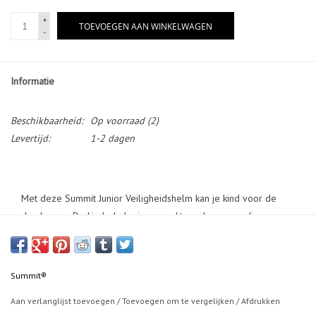
+
TOEVOEGEN AAN WINKELWAGEN
-
Informatie
Beschikbaarheid:
Op voorraad
(2)
Levertijd:
1-2 dagen
Met deze Summit Junior Veiligheidshelm kan je kind voor de
dag komen. De kinderhelm is gemaakt van hoogwaardige
materialen en vrolijke kleuren om je kleine te beschermen
tijdens als zijn avonturen. De helm kan gebruikt worden tijdens
het fietsen, maar ook geschikt voor skaten, steppen en
Summit®
schaatsen.
Aan verlanglijst toevoegen
/
Toevoegen om te vergelijken
/
Afdrukken