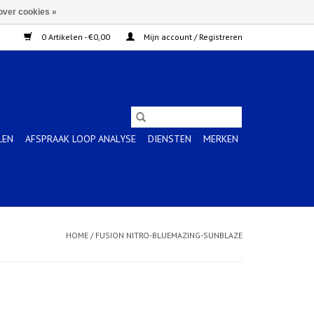
over cookies »
0 Artikelen - €0,00
Mijn account / Registreren
LEN
AFSPRAAK LOOP ANALYSE
DIENSTEN
MERKEN
HOME
/
FUSION NITRO-BLUEMAZING-SUNBLAZE