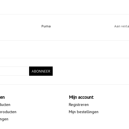
Puma
Aan verl
ABONNEER
ten
Mijn account
ducten
Registreren
producten
Mijn bestellingen
ingen