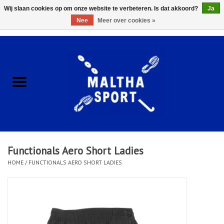
Wij slaan cookies op om onze website te verbeteren. Is dat akkoord?
Ja
Nee
Meer over cookies »
0 Artikelen - €0,00
Home
ACCESSOIRES/HARDWARE
SCHOENEN
KLEDING
Functionals Aero Short Ladies
CLUBSHOPS
HOME
/
FUNCTIONALS AERO SHORT LADIES
SCHOLEN
Afspraak Loop Analyse