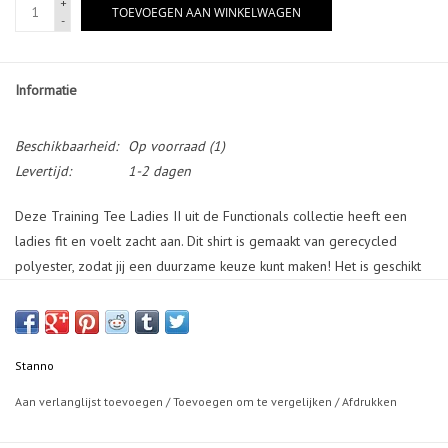
+
TOEVOEGEN AAN WINKELWAGEN
-
Informatie
Beschikbaarheid:
Op voorraad
(1)
Levertijd:
1-2 dagen
Deze Training Tee Ladies II uit de Functionals collectie heeft een
ladies fit en voelt zacht aan. Dit shirt is gemaakt van gerecycled
polyester, zodat jij een duurzame keuze kunt maken! Het is geschikt
voor diverse sporten, ook met hoge intensiteit. De ClimaTec finish
garandeert optimale vochtafvoer. Aan de zijkanten en in de nek
bevinden zich ventilerende mesh panels. Op de borst en de rug
bevinden zich Stanno logo’s.
Stanno
Aan verlanglijst toevoegen
/
Toevoegen om te vergelijken
/
Afdrukken