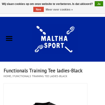
Wij slaan cookies op om onze website te verbeteren. Is dat akkoord?
Ja
Nee
Meer over cookies »
0 Artikelen - €0,00
Home
ACCESSOIRES/HARDWARE
SCHOENEN
KLEDING
Functionals Training Tee ladies-Black
CLUBSHOPS
HOME
/
FUNCTIONALS TRAINING TEE LADIES-BLACK
SCHOLEN
Afspraak Loop Analyse