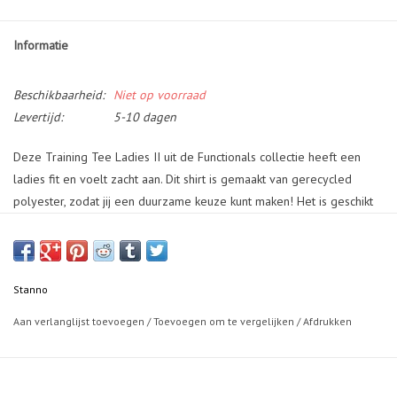
Informatie
Beschikbaarheid:
Niet op voorraad
Levertijd:
5-10 dagen
Deze Training Tee Ladies II uit de Functionals collectie heeft een
ladies fit en voelt zacht aan. Dit shirt is gemaakt van gerecycled
polyester, zodat jij een duurzame keuze kunt maken! Het is geschikt
voor diverse sporten, ook met hoge intensiteit. De ClimaTec finish
garandeert optimale vochtafvoer. Aan de zijkanten en in de nek
bevinden zich ventilerende mesh panels. Op de borst en de rug
bevinden zich Stanno logo’s.
Stanno
Aan verlanglijst toevoegen
/
Toevoegen om te vergelijken
/
Afdrukken