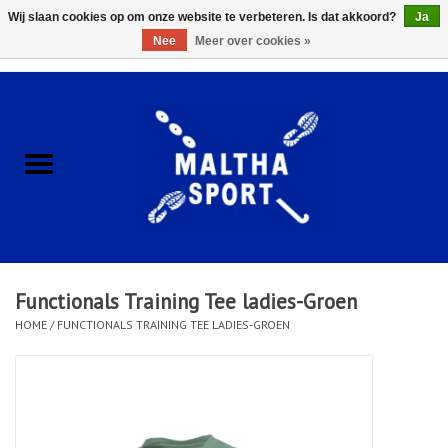
Wij slaan cookies op om onze website te verbeteren. Is dat akkoord?
Ja
Nee
Meer over cookies »
0 Artikelen - €0,00
Home
ACCESSOIRES/HARDWARE
SCHOENEN
KLEDING
Functionals Training Tee ladies-Groen
CLUBSHOPS
HOME
/
FUNCTIONALS TRAINING TEE LADIES-GROEN
SCHOLEN
Afspraak Loop Analyse