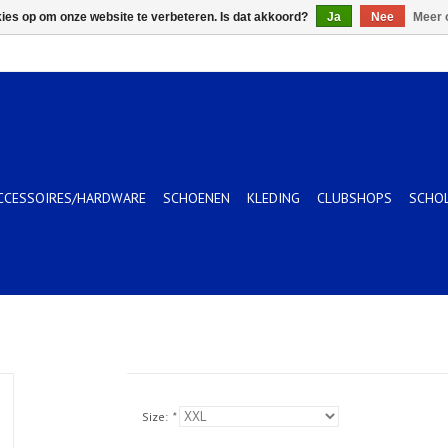
kies op om onze website te verbeteren. Is dat akkoord?
Ja
Nee
Meer 
CCESSOIRES/HARDWARE
SCHOENEN
KLEDING
CLUBSHOPS
SCHO
Size:
*