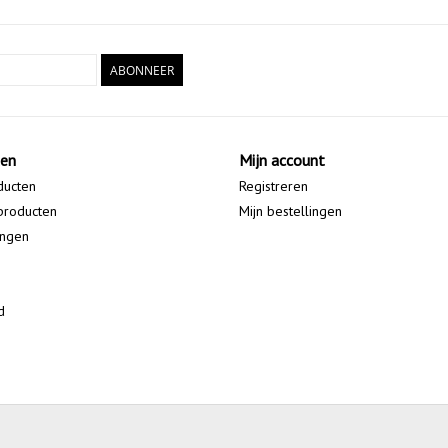
ABONNEER
ten
Mijn account
ducten
Registreren
producten
Mijn bestellingen
ingen
d