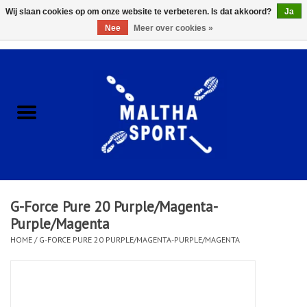
Wij slaan cookies op om onze website te verbeteren. Is dat akkoord?
Ja
Nee
Meer over cookies »
0 Artikelen - €0,00
Home
ACCESSOIRES/HARDWARE
SCHOENEN
KLEDING
G-Force Pure 20 Purple/Magenta-
CLUBSHOPS
Purple/Magenta
HOME
/
G-FORCE PURE 20 PURPLE/MAGENTA-PURPLE/MAGENTA
SCHOLEN
Afspraak Loop Analyse