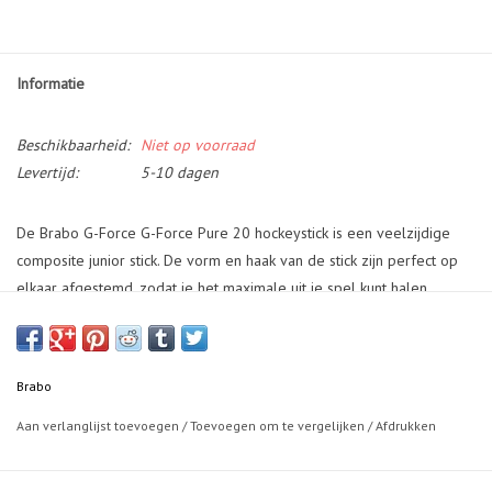
Informatie
Beschikbaarheid:
Niet op voorraad
Levertijd:
5-10 dagen
De Brabo G-Force G-Force Pure 20 hockeystick is een veelzijdige
composite junior stick. De vorm en haak van de stick zijn perfect op
elkaar afgestemd, zodat je het maximale uit je spel kunt halen.
Dankzij de combinatie van carbon en fiberglas ervaar je een
krachtige slag en een ideaal balgevoel. Deze stick biedt de perfecte
balans tussen power en controle, waardoor je in verschillende
Brabo
spelsituaties kunt excelleren. Of je nu nauwkeurige passes wilt
geven, behendig wilt dribbelen of krachtige slagen wilt maken, de
Aan verlanglijst toevoegen
/
Toevoegen om te vergelijken
/
Afdrukken
Brabo G-Force Pure 20 staat voor je klaar om je spel naar een hoger
niveau te tillen. Met deze stick in je handen kun je vertrouwen op de