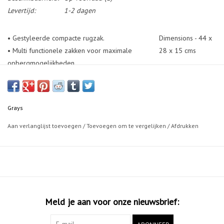
Levertijd:
1-2 dagen
• Gestyleerde compacte rugzak.
Dimensions - 44 x
• Multi functionele zakken voor maximale
28 x 15 cms
opbergmogelijkheden.
• Schoenenvak aan de voorkant.
• Bidonvak aan de zijkant en
scheenbeschermerzak.
Grays
• Stickhouder is verborgen, zodat deze tas ook
voor dagelijk gebruik mogelijk is.
Aan verlanglijst toevoegen
/
Toevoegen om te vergelijken
/
Afdrukken
Meld je aan voor onze nieuwsbrief: