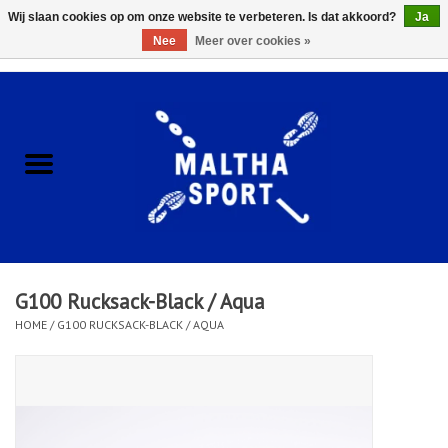
Wij slaan cookies op om onze website te verbeteren. Is dat akkoord?
Ja
Nee
Meer over cookies »
0 Artikelen - €0,00
Home
ACCESSOIRES/HARDWARE
SCHOENEN
KLEDING
G100 Rucksack-Black / Aqua
CLUBSHOPS
HOME
/
G100 RUCKSACK-BLACK / AQUA
SCHOLEN
Afspraak Loop Analyse