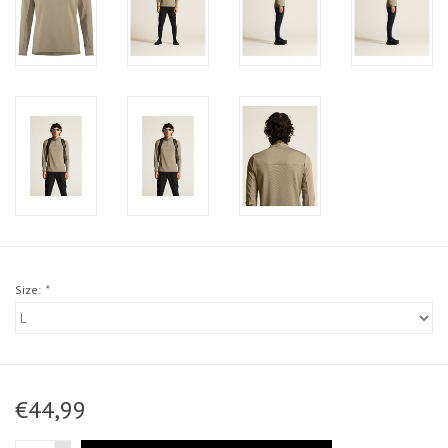
Size:
*
€44,99