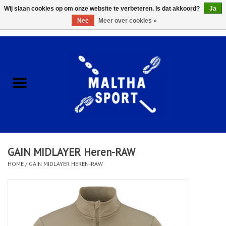
Wij slaan cookies op om onze website te verbeteren. Is dat akkoord?
Ja
Nee
Meer over cookies »
0 Artikelen - €0,00
Home
ACCESSOIRES/HARDWARE
SCHOENEN
KLEDING
GAIN MIDLAYER Heren-RAW
CLUBSHOPS
HOME
/
GAIN MIDLAYER HEREN-RAW
SCHOLEN
Afspraak Loop Analyse