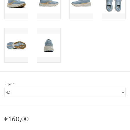
Size:
*
€160,00