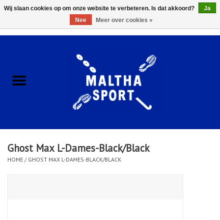
Wij slaan cookies op om onze website te verbeteren. Is dat akkoord?
Ja
Nee
Meer over cookies »
0 Artikelen - €0,00
Home
ACCESSOIRES/HARDWARE
SCHOENEN
KLEDING
Ghost Max L-Dames-Black/Black
CLUBSHOPS
HOME
/
GHOST MAX L-DAMES-BLACK/BLACK
SCHOLEN
Afspraak Loop Analyse