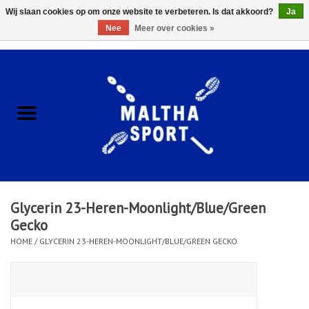
Wij slaan cookies op om onze website te verbeteren. Is dat akkoord?
Ja
Nee
Meer over cookies »
0 Artikelen - €0,00
Home
ACCESSOIRES/HARDWARE
SCHOENEN
KLEDING
Glycerin 23-Heren-Moonlight/Blue/Green
CLUBSHOPS
Gecko
HOME
/
GLYCERIN 23-HEREN-MOONLIGHT/BLUE/GREEN GECKO
SCHOLEN
Afspraak Loop Analyse