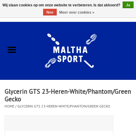
Wij slaan cookies op om onze website te verbeteren. Is dat akkoord?
Ja
Nee
Meer over cookies »
0 Artikelen - €0,00
Home
ACCESSOIRES/HARDWARE
SCHOENEN
KLEDING
Glycerin GTS 23-Heren-White/Phantom/Green
CLUBSHOPS
Gecko
HOME
/
GLYCERIN GTS 23-HEREN-WHITE/PHANTOM/GREEN GECKO
SCHOLEN
Afspraak Loop Analyse