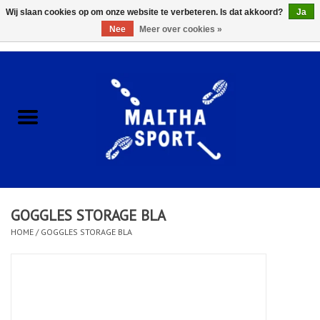
Wij slaan cookies op om onze website te verbeteren. Is dat akkoord?
Ja
Nee
Meer over cookies »
0 Artikelen - €0,00
Home
ACCESSOIRES/HARDWARE
SCHOENEN
KLEDING
GOGGLES STORAGE BLA
CLUBSHOPS
HOME
/
GOGGLES STORAGE BLA
SCHOLEN
Afspraak Loop Analyse