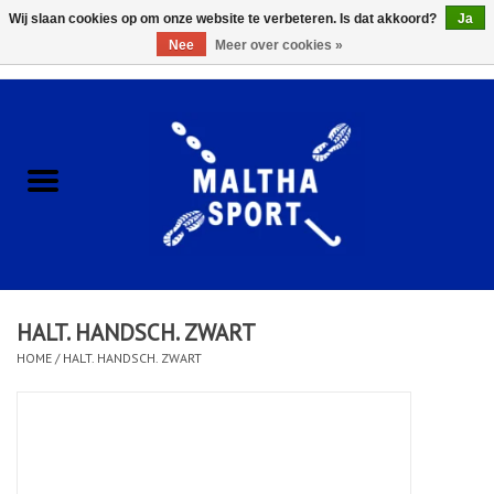
Wij slaan cookies op om onze website te verbeteren. Is dat akkoord?
Ja
Nee
Meer over cookies »
0 Artikelen - €0,00
Home
ACCESSOIRES/HARDWARE
SCHOENEN
KLEDING
HALT. HANDSCH. ZWART
CLUBSHOPS
HOME
/
HALT. HANDSCH. ZWART
SCHOLEN
Afspraak Loop Analyse