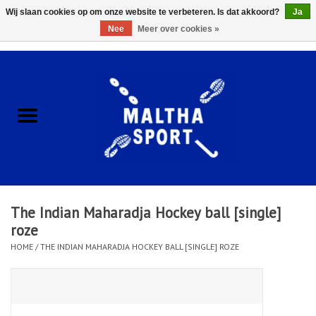
Wij slaan cookies op om onze website te verbeteren. Is dat akkoord?
Ja
Nee
Meer over cookies »
0 Artikelen - €0,00
Home
ACCESSOIRES/HARDWARE
SCHOENEN
KLEDING
The Indian Maharadja Hockey ball [single]
CLUBSHOPS
roze
HOME
/
THE INDIAN MAHARADJA HOCKEY BALL [SINGLE] ROZE
SCHOLEN
Afspraak Loop Analyse