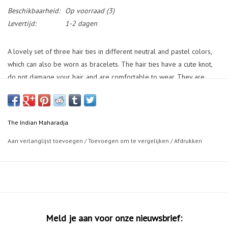
Beschikbaarheid:
Op voorraad
(3)
Levertijd:
1-2 dagen
A lovely set of three hair ties in different neutral and pastel colors,
which can also be worn as bracelets. The hair ties have a cute knot,
do not damage your hair, and are comfortable to wear. They are
made from soft, shiny elastic. Mix the colors for a playful and chic
effect!
The Indian Maharadja
Aan verlanglijst toevoegen
/
Toevoegen om te vergelijken
/
Afdrukken
Meld je aan voor onze nieuwsbrief: