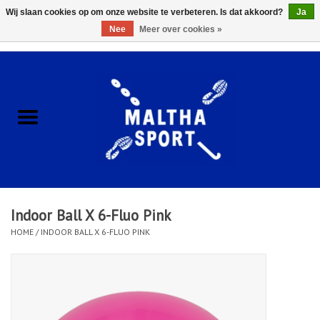
Wij slaan cookies op om onze website te verbeteren. Is dat akkoord?
Ja
Nee
Meer over cookies »
0 Artikelen - €0,00
Home
ACCESSOIRES/HARDWARE
SCHOENEN
KLEDING
Indoor Ball X 6-Fluo Pink
CLUBSHOPS
HOME
/
INDOOR BALL X 6-FLUO PINK
SCHOLEN
Afspraak Loop Analyse