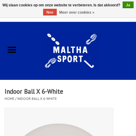
Wij slaan cookies op om onze website te verbeteren. Is dat akkoord?
Ja
Nee
Meer over cookies »
0 Artikelen - €0,00
Home
ACCESSOIRES/HARDWARE
SCHOENEN
KLEDING
Indoor Ball X 6-White
CLUBSHOPS
HOME
/
INDOOR BALL X 6-WHITE
SCHOLEN
Afspraak Loop Analyse