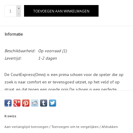
+
TOEVOEGEN AAN WINKELWAGEN
-
Informatie
Beschikbaarheid:
Op voorraad
(1)
Levertijd:
1-2 dagen
De CourtExpress(Omni) is een prima schoen voor de speler die op
zoek is naar comfort en er tevensgoed uitziet, op het veld of op
straat, en dat tegen een goede prijs.De schoen is een perfecte
optievoor een jeugd speler die net start met tennissen.
K-swiss
Aan verlanglijst toevoegen
/
Toevoegen om te vergelijken
/
Afdrukken