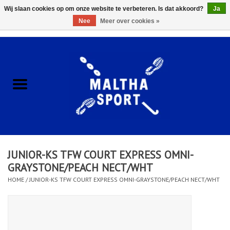
Wij slaan cookies op om onze website te verbeteren. Is dat akkoord?
Ja
Nee
Meer over cookies »
0 Artikelen - €0,00
Home
ACCESSOIRES/HARDWARE
SCHOENEN
KLEDING
JUNIOR-KS TFW COURT EXPRESS OMNI-
CLUBSHOPS
GRAYSTONE/PEACH NECT/WHT
HOME
/
JUNIOR-KS TFW COURT EXPRESS OMNI-GRAYSTONE/PEACH NECT/WHT
SCHOLEN
Afspraak Loop Analyse