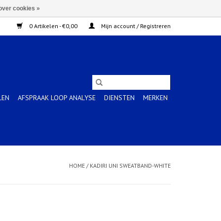
over cookies »
0 Artikelen - €0,00
Mijn account / Registreren
LEN
AFSPRAAK LOOP ANALYSE
DIENSTEN
MERKEN
HOME
/
KADIRI UNI SWEATBAND-WHITE