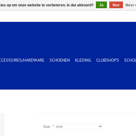
kies op om onze website te verbeteren. Is dat akkoord?
Ja
Nee
Meer 
CCESSOIRES/HARDWARE
SCHOENEN
KLEDING
CLUBSHOPS
SCHO
Size:
*