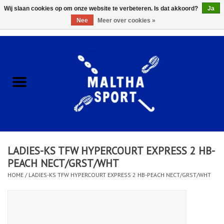
Wij slaan cookies op om onze website te verbeteren. Is dat akkoord?
Ja
Nee
Meer over cookies »
0 Artikelen - €0,00
Home
ACCESSOIRES/HARDWARE
SCHOENEN
KLEDING
LADIES-KS TFW HYPERCOURT EXPRESS 2 HB-
CLUBSHOPS
PEACH NECT/GRST/WHT
HOME
/
LADIES-KS TFW HYPERCOURT EXPRESS 2 HB-PEACH NECT/GRST/WHT
SCHOLEN
Afspraak Loop Analyse