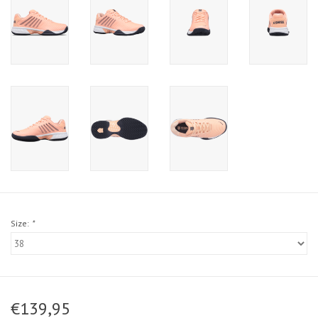
Size:
*
€139,95