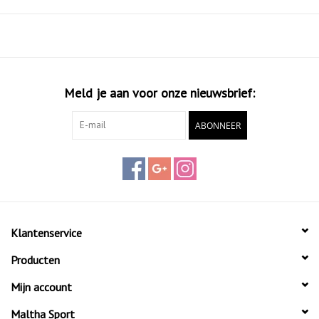
blijft. De mesh tong en mesh panelen in het bovenwerk zorgen voor
een hoogademend vermogen en uitstekende ventilatie waardoor de
voeten koel en droog worden gehouden.DeSurgelitetussenzool
zorgt voor maximale schokdemping en extra duurzaamheid. De
tussenzoolbevat tevens de ‘GuideGlide’ constructie en garandeert
een comfortabele en stabiele loopbeweging.De Ortholite
Meld je aan voor onze nieuwsbrief:
binnenzool zorgt daarnaast voor lichte demping. De heel grip lining
ABONNEER
vermindert slijtage.De DuraWrap en DragGuard in de buitenzool
zorgen voor een extra laagbescherming op essentiëlesteunpunten
van de schoen.De non-marking buitenzoolmet diep
visgraatprofielmaakt de schoen geschikt voorgravel, smashcourt en
kunstgras
Klantenservice
Producten
Mijn account
Maltha Sport