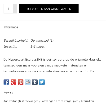
+
TOEVOEGEN AAN WINKELWAGEN
-
Informatie
Beschikbaarheid:
Op voorraad
(1)
Levertijd:
1-2 dagen
De Hypercourt Express2HB is geïnspireerd op de originele klassieke
tennisschoen, maar voorzien vande nieuwste materialen en
technologieën voor de juisteondersteuning en extra comfort.De
schoenheeft een normale pasvorm en beschikt over eenbovenzijde
van synthetisch materiaal en meskmateriaaldie zorgt voor een
prettige combinatie van lichtgewicht comfort en
K-swiss
ondersteuning.Bovendien zorgt het waterafstotende effect van de
bovenzijde ervoor dat de schoen niet zwaar wordten de voet droog
Aan verlanglijst toevoegen
/
Toevoegen om te vergelijken
/
Afdrukken