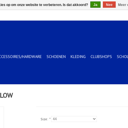
kies op om onze website te verbeteren. Is dat akkoord?
Ja
Nee
Meer 
CCESSOIRES/HARDWARE
SCHOENEN
KLEDING
CLUBSHOPS
SCHO
LLOW
Size:
*