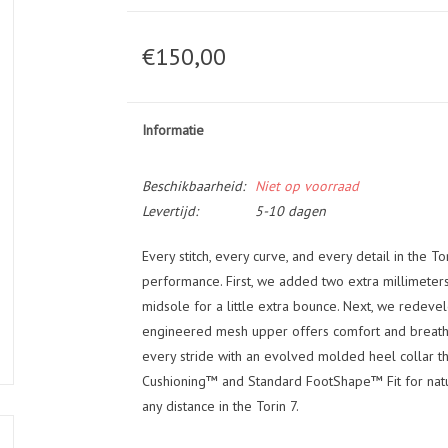
€150,00
Informatie
Beschikbaarheid:
Niet op voorraad
Levertijd:
5-10 dagen
Every stitch, every curve, and every detail in the 
performance. First, we added two extra millimeter
midsole for a little extra bounce. Next, we redeve
engineered mesh upper offers comfort and breathab
every stride with an evolved molded heel collar tha
Cushioning™ and Standard FootShape™ Fit for natu
any distance in the Torin 7.