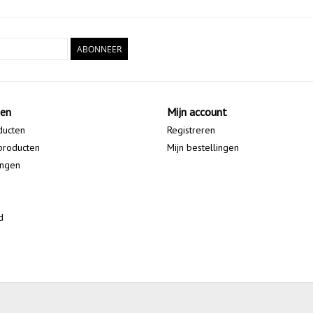
ABONNEER
ten
Mijn account
ducten
Registreren
producten
Mijn bestellingen
ingen
d