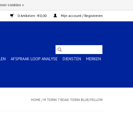
over cookies »
0 Artikelen - €0,00
Mijn account / Registreren
LEN
AFSPRAAK LOOP ANALYSE
DIENSTEN
MERKEN
HOME
/
M TORIN 7 ROAD TORIN BLUE/YELLOW