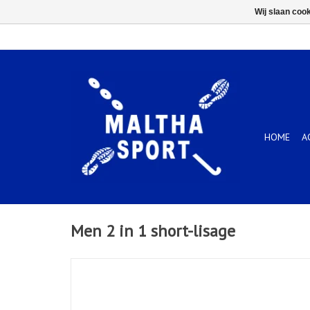
Wij slaan coo
HOME
A
Men 2 in 1 short-lisage