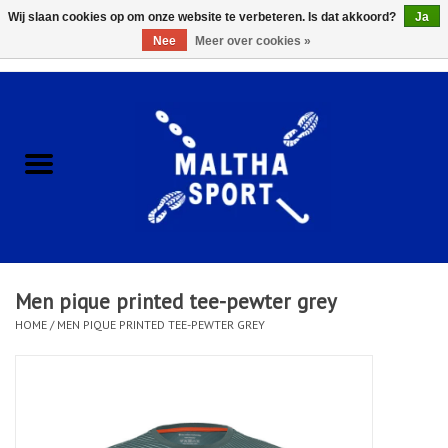
Wij slaan cookies op om onze website te verbeteren. Is dat akkoord?
Ja
Nee
Meer over cookies »
0 Artikelen - €0,00
Home
ACCESSOIRES/HARDWARE
SCHOENEN
KLEDING
Men pique printed tee-pewter grey
CLUBSHOPS
HOME
/
MEN PIQUE PRINTED TEE-PEWTER GREY
SCHOLEN
Afspraak Loop Analyse