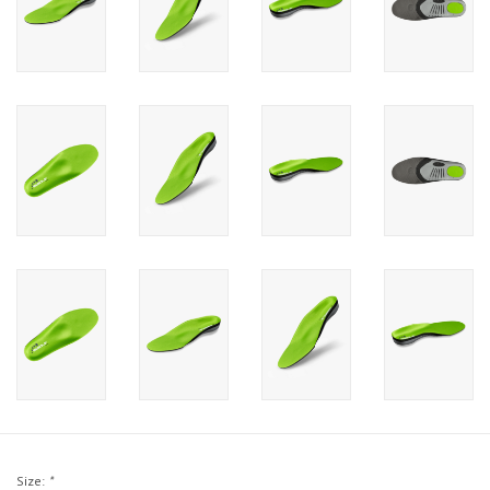
Size:
*