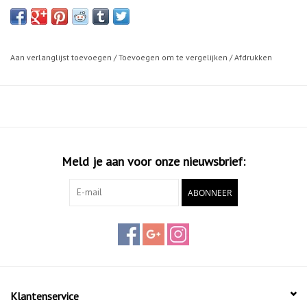
schokdemping. De Mysole Anatomical ondersteunt de achter-,
midden- en voorvoet optimaal. Het basismateriaal zorgt samen met
de dempingsunit voor optimale schokdemping. Deze inlegzool staat
garant voor extra loopcomfort! Geschikt voor alle voetsoorten ook
Aan verlanglijst toevoegen
/
Toevoegen om te vergelijken
/
Afdrukken
veel gebruikt bij onderpronatie.
Meld je aan voor onze nieuwsbrief:
ABONNEER
Klantenservice