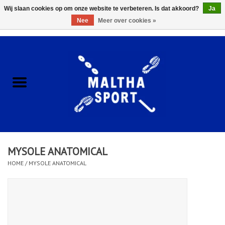
Wij slaan cookies op om onze website te verbeteren. Is dat akkoord?
Ja
Nee
Meer over cookies »
0 Artikelen - €0,00
Home
ACCESSOIRES/HARDWARE
SCHOENEN
KLEDING
MYSOLE ANATOMICAL
CLUBSHOPS
HOME
/
MYSOLE ANATOMICAL
SCHOLEN
Afspraak Loop Analyse