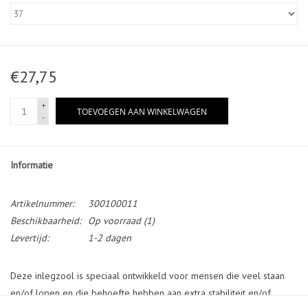
€27,75
+
TOEVOEGEN AAN WINKELWAGEN
-
Informatie
Artikelnummer:
300100011
Beschikbaarheid:
Op voorraad
(1)
Levertijd:
1-2 dagen
Deze inlegzool is speciaal ontwikkeld voor mensen die veel staan
en/of lopen en die behoefte hebben aan extra stabiliteit en/of