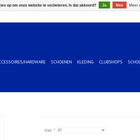
kies op om onze website te verbeteren. Is dat akkoord?
Ja
Nee
Meer 
CCESSOIRES/HARDWARE
SCHOENEN
KLEDING
CLUBSHOPS
SCHO
Size:
*