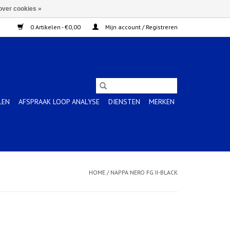
over cookies »
0 Artikelen - €0,00
Mijn account / Registreren
LEN
AFSPRAAK LOOP ANALYSE
DIENSTEN
MERKEN
HOME
/
NAPPA NERO FG II-BLACK