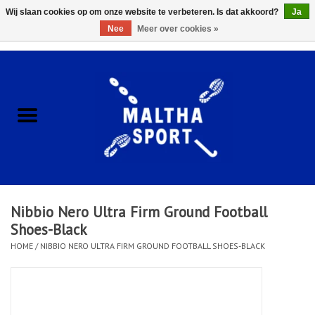
Wij slaan cookies op om onze website te verbeteren. Is dat akkoord?
Ja
Nee
Meer over cookies »
0 Artikelen - €0,00
Home
ACCESSOIRES/HARDWARE
SCHOENEN
KLEDING
Nibbio Nero Ultra Firm Ground Football
CLUBSHOPS
Shoes-Black
HOME
/
NIBBIO NERO ULTRA FIRM GROUND FOOTBALL SHOES-BLACK
SCHOLEN
Afspraak Loop Analyse