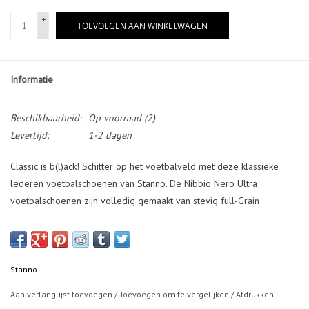
+
TOEVOEGEN AAN WINKELWAGEN
-
Informatie
Beschikbaarheid:
Op voorraad
(2)
Levertijd:
1-2 dagen
Classic is b(l)ack! Schitter op het voetbalveld met deze klassieke
lederen voetbalschoenen van Stanno. De Nibbio Nero Ultra
voetbalschoenen zijn volledig gemaakt van stevig full-Grain
kalfsleder. Het moderne design geeft dit klassieke materiaal een
eigentijdse twist. De doorgestikte en gespijkerde buitenzool zorgt
voor een goede hechting aan het leer. Deze voetbalschoenen
hebben een extra stiknaat op de neus, wat voor nog meer stabiliteit
Stanno
zorgt. De ergonomische schokabsorberende binnenzool garandeert
Aan verlanglijst toevoegen
/
Toevoegen om te vergelijken
/
Afdrukken
een goede demping en uitstekende stabiliteit op het veld. Dankzij de