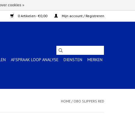
over cookies »
0 Artikelen - €0,00
Mijn account / Registreren
LEN
AFSPRAAK LOOP ANALYSE
DIENSTEN
MERKEN
HOME
/
OBO SLIPPERS RED