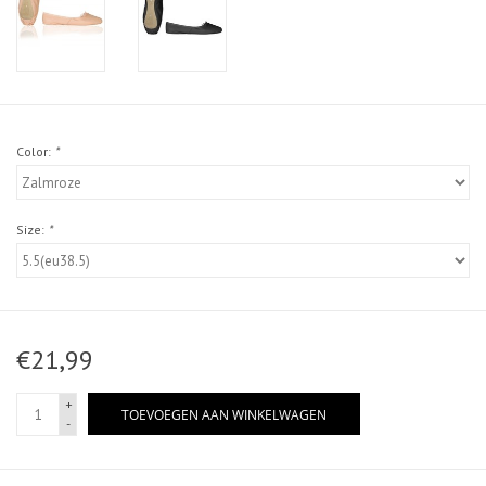
Color:
*
Size:
*
€21,99
+
TOEVOEGEN AAN WINKELWAGEN
-