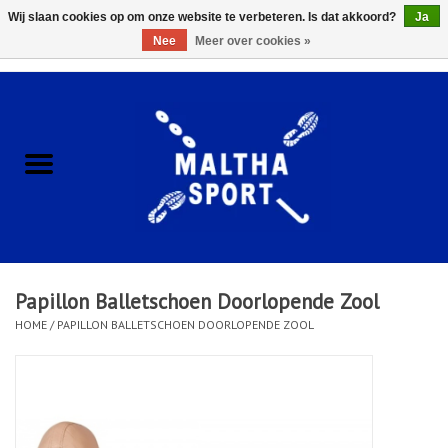
Wij slaan cookies op om onze website te verbeteren. Is dat akkoord?
Ja
Nee
Meer over cookies »
0 Artikelen - €0,00
Home
ACCESSOIRES/HARDWARE
SCHOENEN
KLEDING
Papillon Balletschoen Doorlopende Zool
CLUBSHOPS
HOME
/
PAPILLON BALLETSCHOEN DOORLOPENDE ZOOL
SCHOLEN
Afspraak Loop Analyse