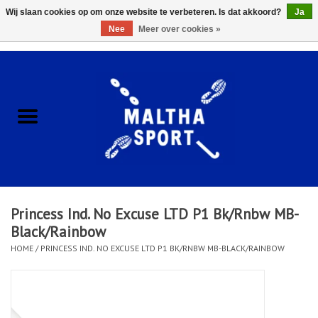
Wij slaan cookies op om onze website te verbeteren. Is dat akkoord?
Ja
Nee
Meer over cookies »
0 Artikelen - €0,00
Home
ACCESSOIRES/HARDWARE
SCHOENEN
KLEDING
Princess Ind. No Excuse LTD P1 Bk/Rnbw MB-
CLUBSHOPS
Black/Rainbow
HOME
/
PRINCESS IND. NO EXCUSE LTD P1 BK/RNBW MB-BLACK/RAINBOW
SCHOLEN
Afspraak Loop Analyse