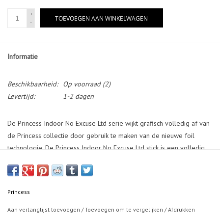
+
TOEVOEGEN AAN WINKELWAGEN
-
Informatie
Beschikbaarheid:
Op voorraad
(2)
Levertijd:
1-2 dagen
De Princess Indoor No Excuse Ltd serie wijkt grafisch volledig af van
de Princess collectie door gebruik te maken van de nieuwe foil
technologie. De Princess Indoor No Excuse Ltd stick is een volledig
houten stick verstevigd met fiberglas. De combinatie tussen hout en
fiberglas zorgt voor een flinke dosis gevoel.
Princess
Aan verlanglijst toevoegen
/
Toevoegen om te vergelijken
/
Afdrukken