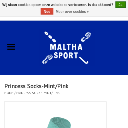
Wij slaan cookies op om onze website te verbeteren. Is dat akkoord?
Ja
Nee
Meer over cookies »
0 Artikelen - €0,00
Home
ACCESSOIRES/HARDWARE
SCHOENEN
KLEDING
Princess Socks-Mint/Pink
CLUBSHOPS
HOME
/
PRINCESS SOCKS-MINT/PINK
SCHOLEN
Afspraak Loop Analyse