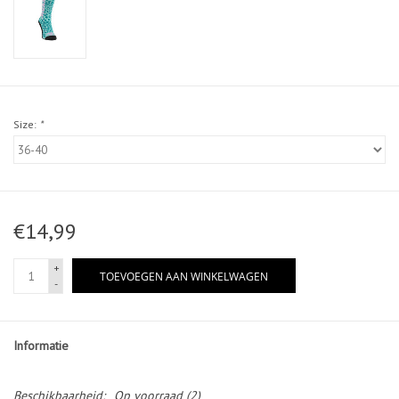
Size:
*
€14,99
+
TOEVOEGEN AAN WINKELWAGEN
-
Informatie
Beschikbaarheid:
Op voorraad
(2)